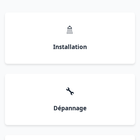
🚿
Installation
🔧
Dépannage