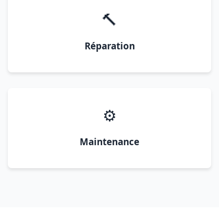
🔨
Réparation
⚙️
Maintenance