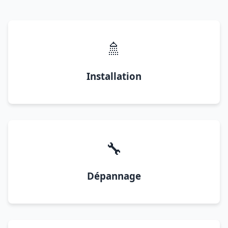
🚿
Installation
🔧
Dépannage