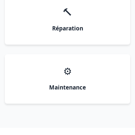
🔨
Réparation
⚙️
Maintenance