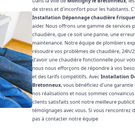
Dans la ville de
Montigny le Bretonneux
, l
de stress et d'inconfort pour les habitants. 
Installation Dépannage chaudière Frisque
aider. Nous offrons une gamme de services p
chaudière, que ce soit une panne, une erreu
maintenance. Notre équipe de plombiers exp
résoudre vos problèmes de chaudière, 24h/2
d'avoir une chaudière fonctionnelle pour votr
nous nous efforçons de répondre à vos besoin
et des tarifs compétitifs. Avec
Installation 
Bretonneux
, vous bénéficiez d'une garantie
nos réalisations et nous sommes convaincus q
clients satisfaits sont notre meilleure publi
témoignages avec vous. Si vous rencontrez d
pas à contacter notre équipe