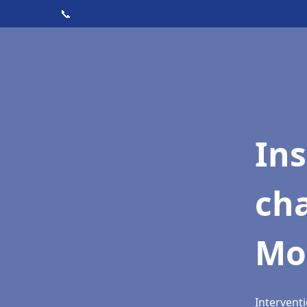
📞
In
cha
Mo
Intervent