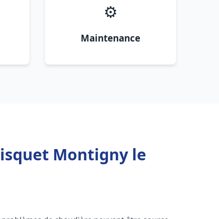
⚙️
Maintenance
risquet Montigny le