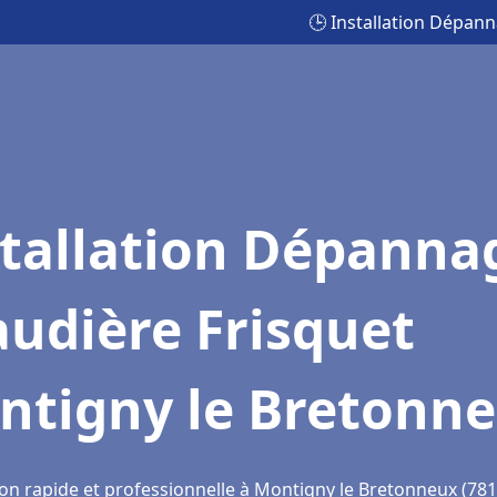
🕒 Installation Dépan
stallation Dépanna
udière Frisquet
ntigny le Bretonn
ion rapide et professionnelle à Montigny le Bretonneux (781