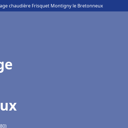
nage chaudière Frisquet Montigny le Bretonneux
ge
eux
80)