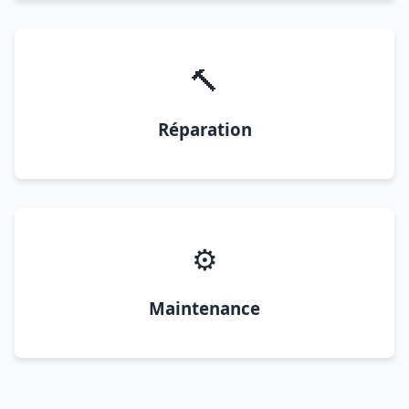
🔨
Réparation
⚙️
Maintenance