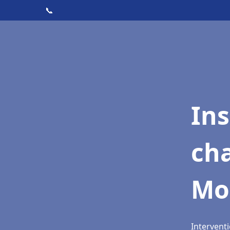
📞
In
cha
Mo
Intervent