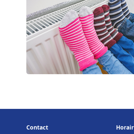
Contact
Horair