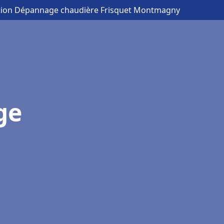
lation Dépannage chaudière Frisquet Montmagny
ge