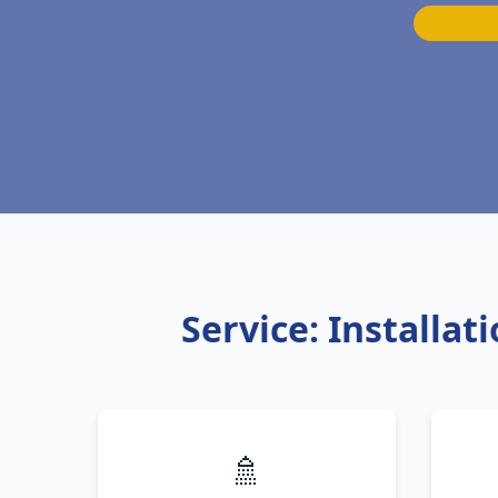
Service: Install
🚿