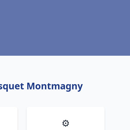
risquet Montmagny
⚙️