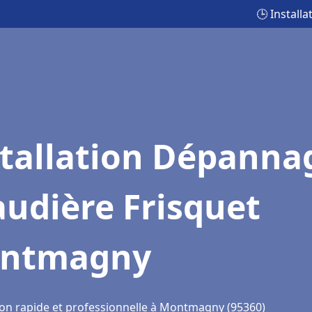
🕒 Instal
stallation Dépanna
udière Frisquet
ntmagny
ion rapide et professionnelle à Montmagny (95360)