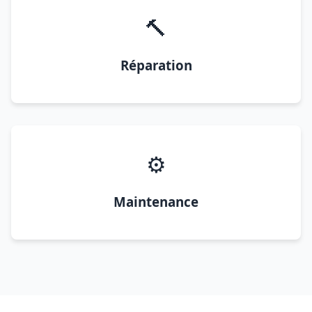
🔨
Réparation
⚙️
Maintenance