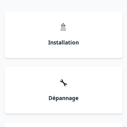
🚿
Installation
🔧
Dépannage