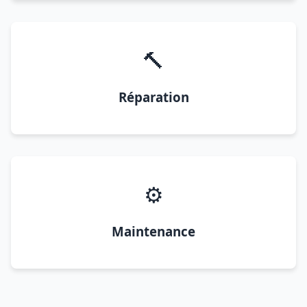
🔨
Réparation
⚙️
Maintenance