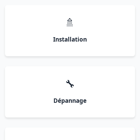
🚿
Installation
🔧
Dépannage