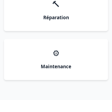
🔨
Réparation
⚙️
Maintenance