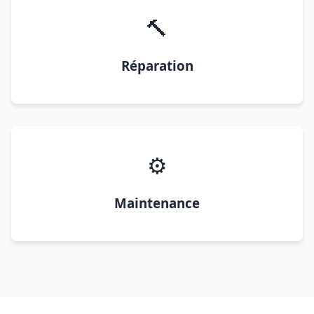
🔨
Réparation
⚙️
Maintenance