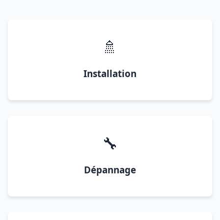
🚿
Installation
🔧
Dépannage