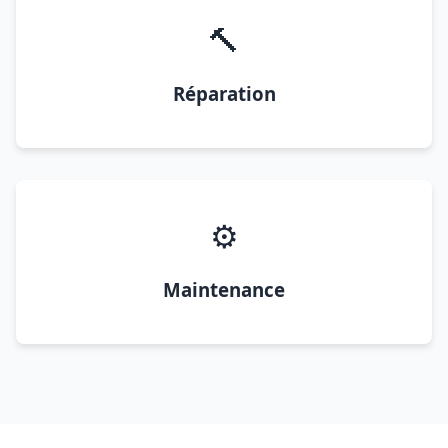
🔨
Réparation
⚙️
Maintenance