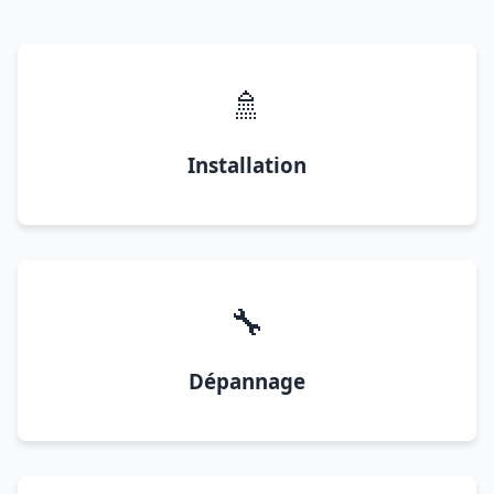
🚿
Installation
🔧
Dépannage