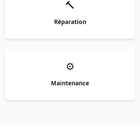
🔨
Réparation
⚙️
Maintenance