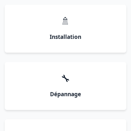
🚿
Installation
🔧
Dépannage