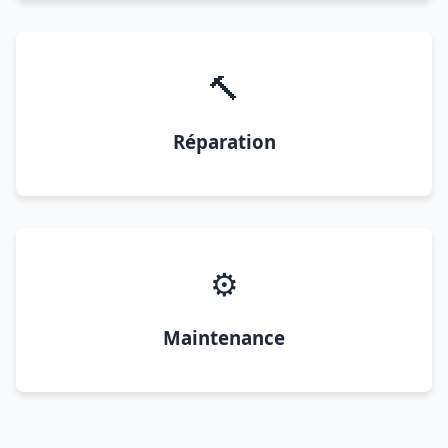
🔨
Réparation
⚙️
Maintenance