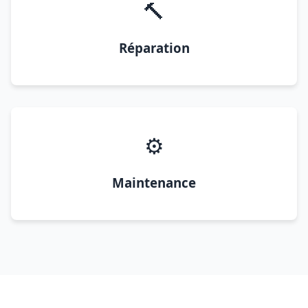
🔨
Réparation
⚙️
Maintenance