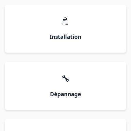
🚿
Installation
🔧
Dépannage