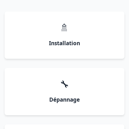
🚿
Installation
🔧
Dépannage