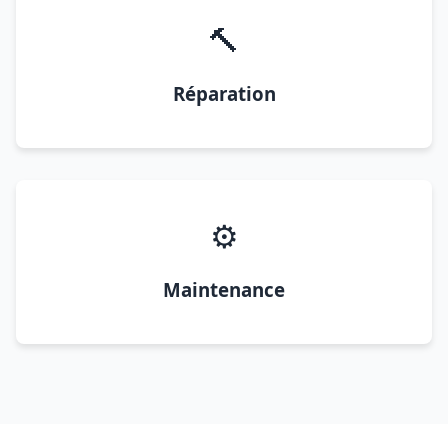
🔨
Réparation
⚙️
Maintenance