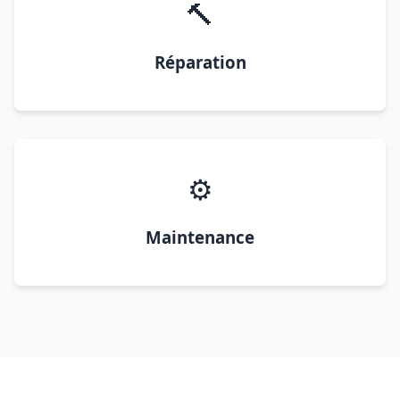
🔨
Réparation
⚙️
Maintenance