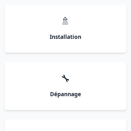
🚿
Installation
🔧
Dépannage