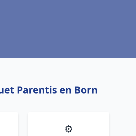
uet Parentis en Born
⚙️