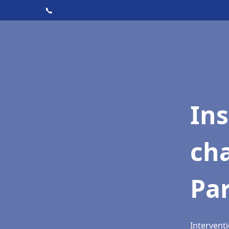
📞
In
cha
Par
Interventi