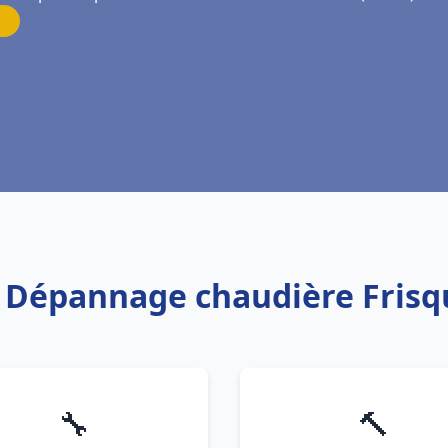
on Dépannage chaudière Frisq
🔧
🔨