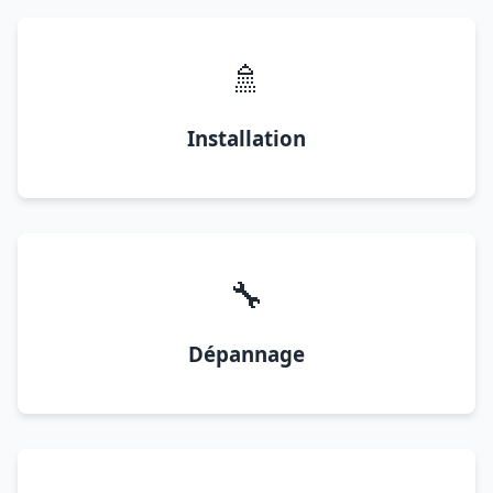
🚿
Installation
🔧
Dépannage