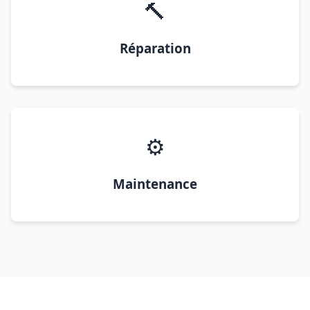
🔨
Réparation
⚙️
Maintenance