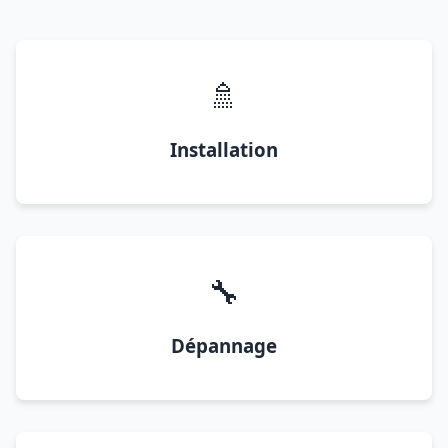
🚿
Installation
🔧
Dépannage