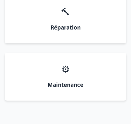
🔨
Réparation
⚙️
Maintenance