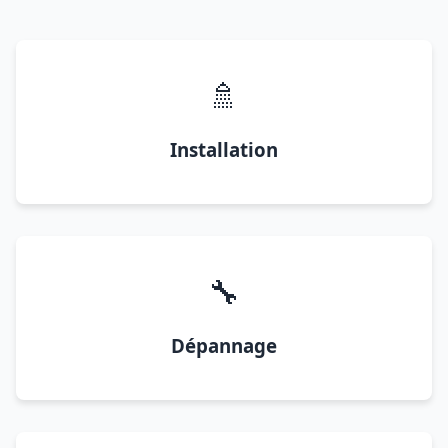
🚿
Installation
🔧
Dépannage