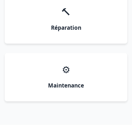
🔨
Réparation
⚙️
Maintenance