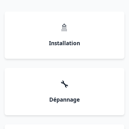
🚿
Installation
🔧
Dépannage