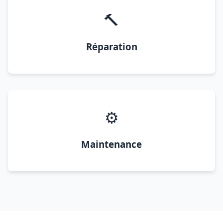
🔨
Réparation
⚙️
Maintenance