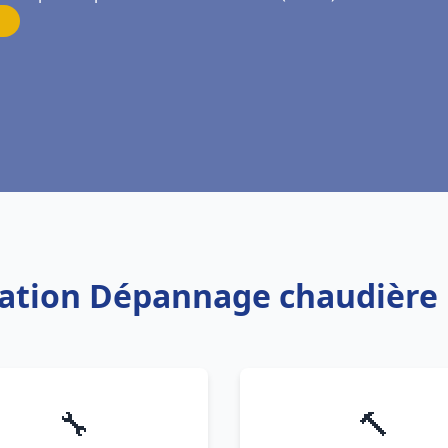
llation Dépannage chaudière 
🔧
🔨