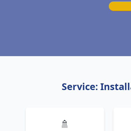
Service: Insta
🚿