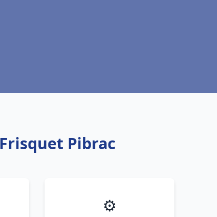
Frisquet Pibrac
⚙️