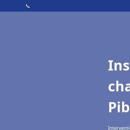
📞
In
cha
Pib
Interventi