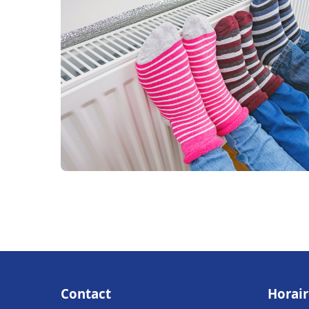
Contact
Horair