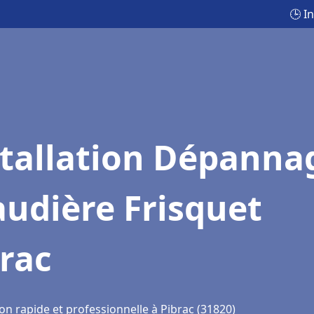
🕒 I
stallation Dépanna
udière Frisquet
rac
on rapide et professionnelle à Pibrac (31820)