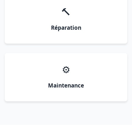
🔨
Réparation
⚙️
Maintenance