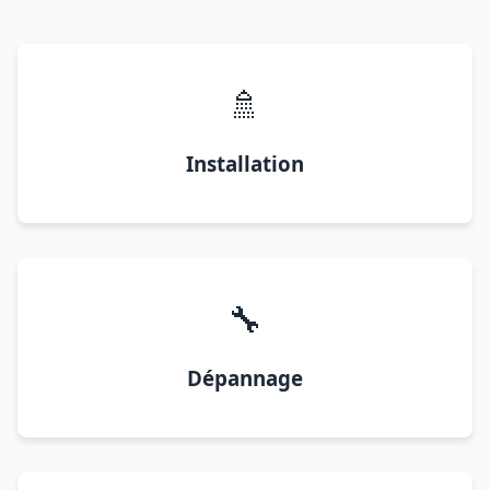
🚿
Installation
🔧
Dépannage