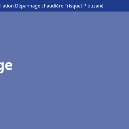
allation Dépannage chaudière Frisquet Plouzané
ge