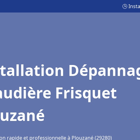
🕒 Inst
stallation Dépanna
udière Frisquet
ouzané
ion rapide et professionnelle à Plouzané (29280)