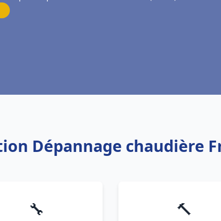
lation Dépannage chaudière F
🔧
🔨