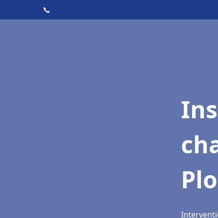
📞
In
cha
Pl
Intervent