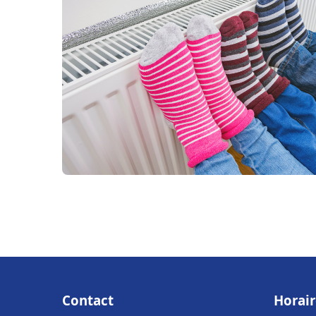
Contact
Horair