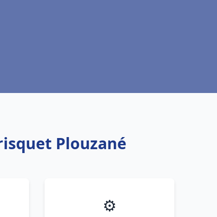
risquet Plouzané
⚙️