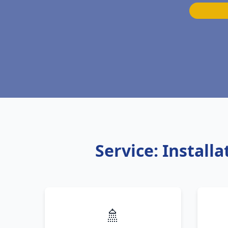
Service: Instal
🚿