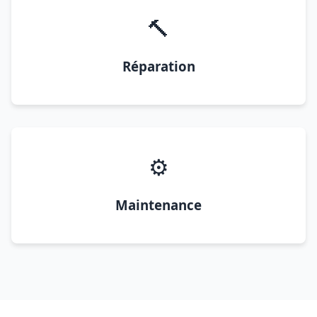
🔨
Réparation
⚙️
Maintenance