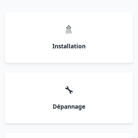
🚿
Installation
🔧
Dépannage