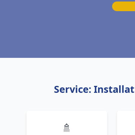
Service: Install
🚿