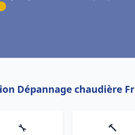
ation Dépannage chaudière Fr
🔧
🔨