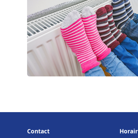
Contact
Horair