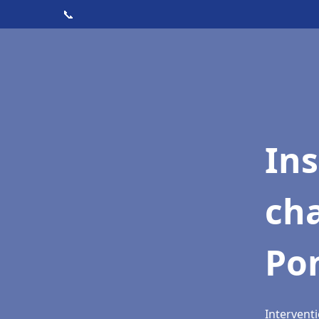
📞
In
cha
Pon
Interventi