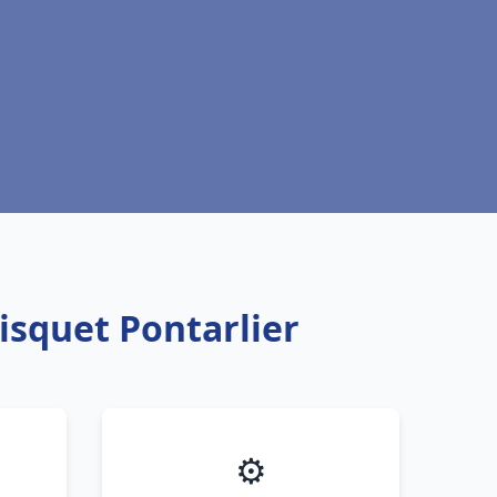
isquet Pontarlier
⚙️