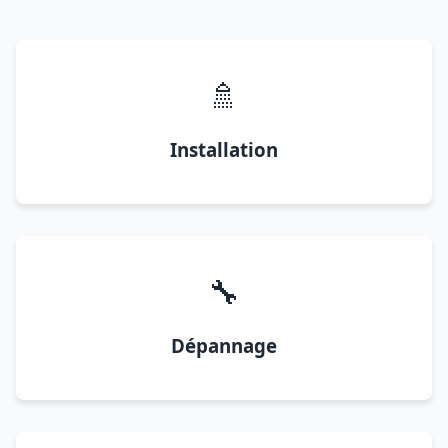
🚿
Installation
🔧
Dépannage