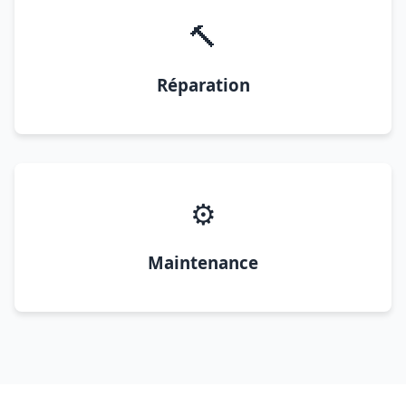
🔨
Réparation
⚙️
Maintenance