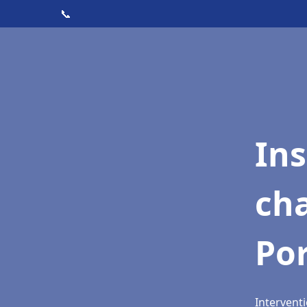
📞
In
cha
Por
Interventi