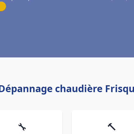
n Dépannage chaudière Frisqu
🔧
🔨