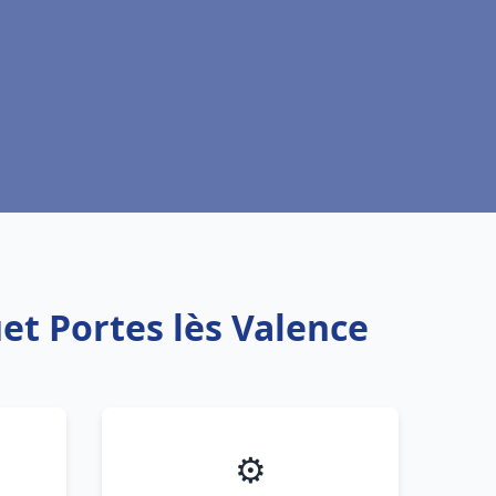
et Portes lès Valence
⚙️