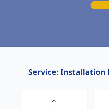
Service: Installatio
🚿