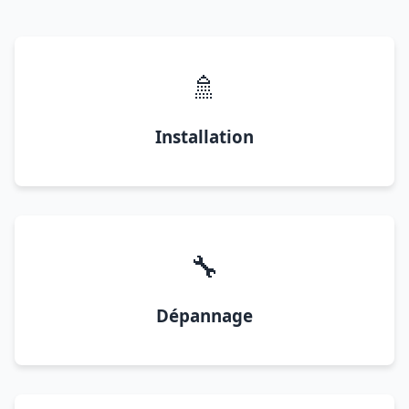
🚿
Installation
🔧
Dépannage