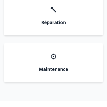
🔨
Réparation
⚙️
Maintenance