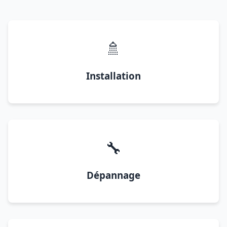
🚿
Installation
🔧
Dépannage