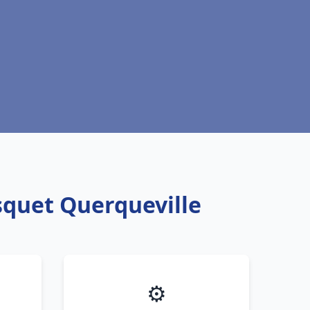
squet Querqueville
⚙️