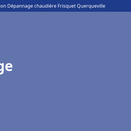
ation Dépannage chaudière Frisquet Querqueville
ge