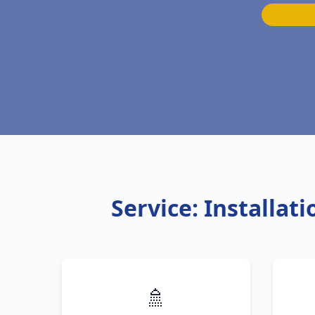
Service: Installa
🚿