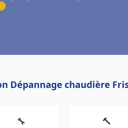
tion Dépannage chaudière Fri
🔧
🔨