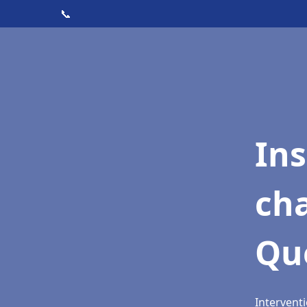
📞
In
cha
Qu
Interventi