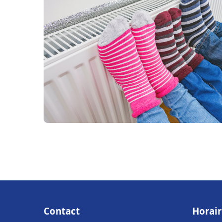
Contact
Horair