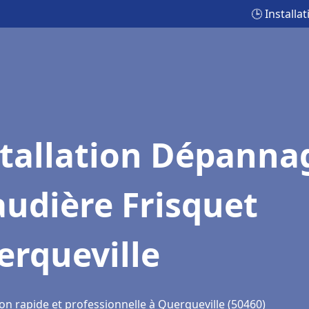
🕒 Install
stallation Dépanna
udière Frisquet
erqueville
on rapide et professionnelle à Querqueville (50460)