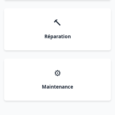
🔨
Réparation
⚙️
Maintenance