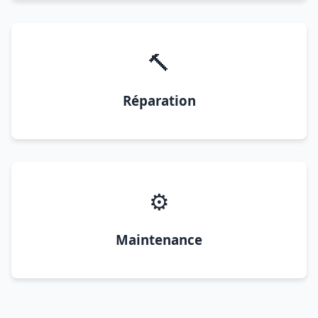
🔨
Réparation
⚙️
Maintenance