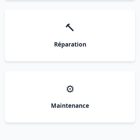
🔨
Réparation
⚙️
Maintenance