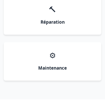
🔨
Réparation
⚙️
Maintenance