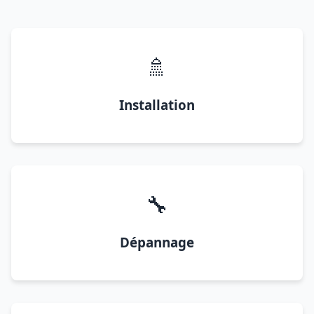
🚿
Installation
🔧
Dépannage