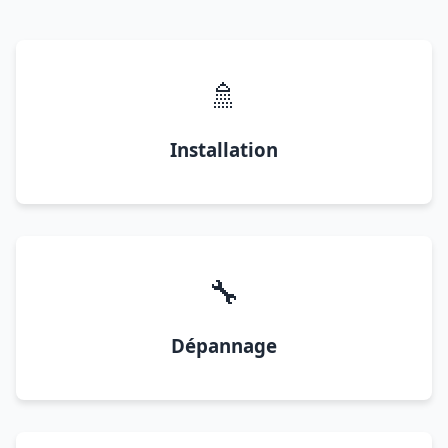
🚿
Installation
🔧
Dépannage