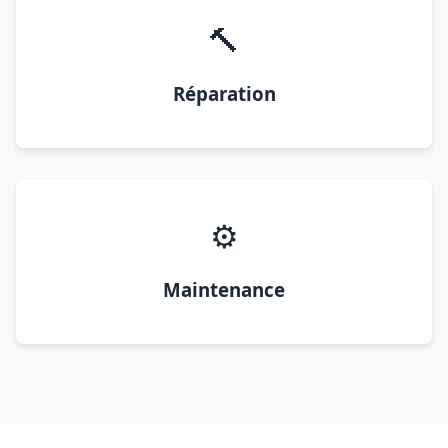
🔨
Réparation
⚙️
Maintenance