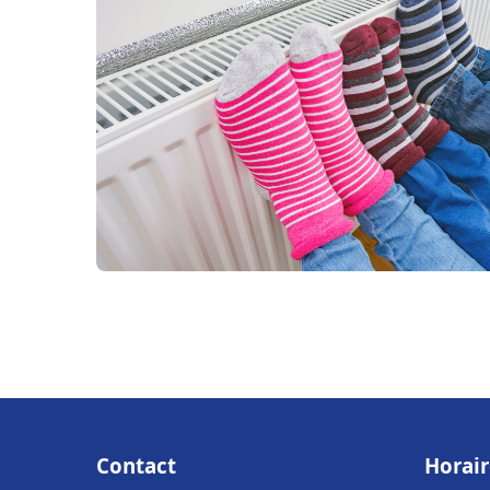
Contact
Horair