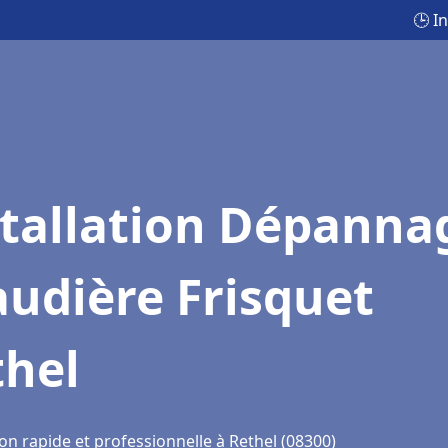
🕒 I
stallation Dépanna
udière Frisquet
thel
on rapide et professionnelle à Rethel (08300)