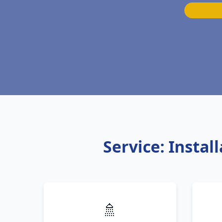
Service: Insta
🚿