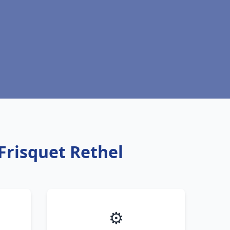
Frisquet Rethel
⚙️