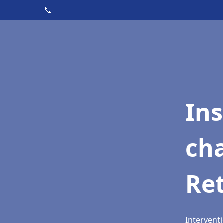
📞
In
cha
Re
Interventi