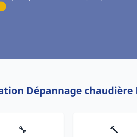
llation Dépannage chaudière 
🔧
🔨