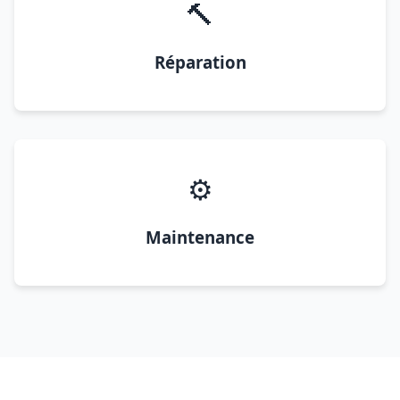
🔨
Réparation
⚙️
Maintenance