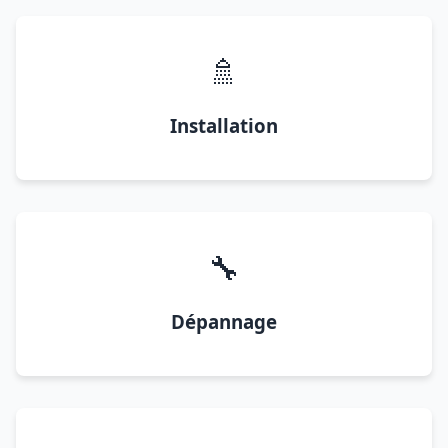
🚿
Installation
🔧
Dépannage