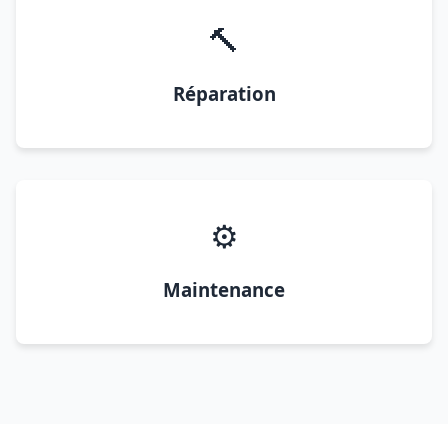
🔨
Réparation
⚙️
Maintenance