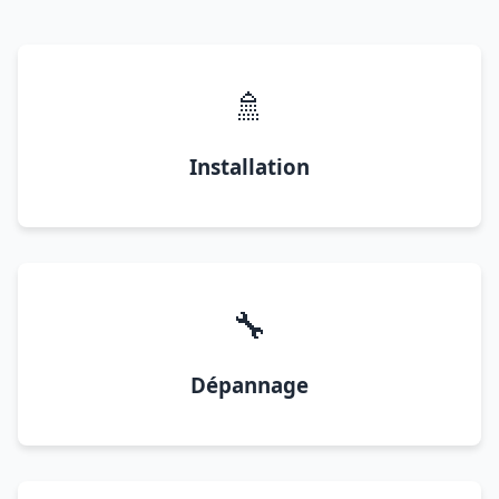
🚿
Installation
🔧
Dépannage