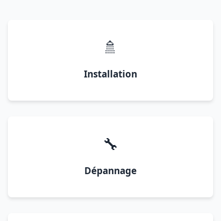
🚿
Installation
🔧
Dépannage