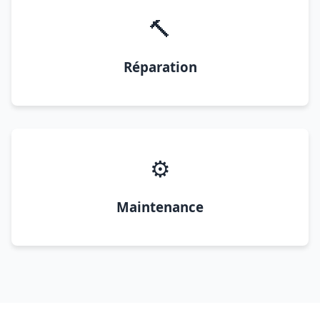
🔨
Réparation
⚙️
Maintenance