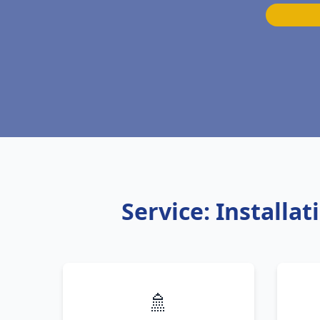
Service: Installa
🚿