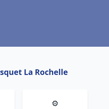
isquet La Rochelle
⚙️