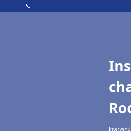
📞
In
cha
Ro
Interventi