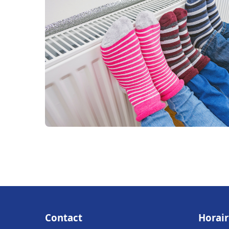
Contact
Horair