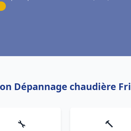
tion Dépannage chaudière Fr
🔧
🔨