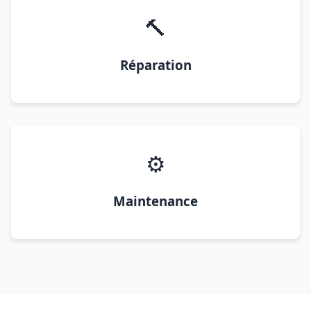
🔨
Réparation
⚙️
Maintenance