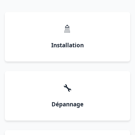
🚿
Installation
🔧
Dépannage