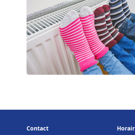
Contact
Horair