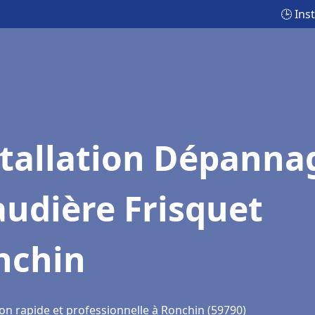
🕒 Ins
stallation Dépanna
udière Frisquet
nchin
ion rapide et professionnelle à Ronchin (59790)