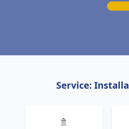
Service: Instal
🚿