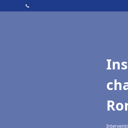
📞
In
cha
Ro
Intervent