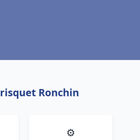
Frisquet Ronchin
⚙️