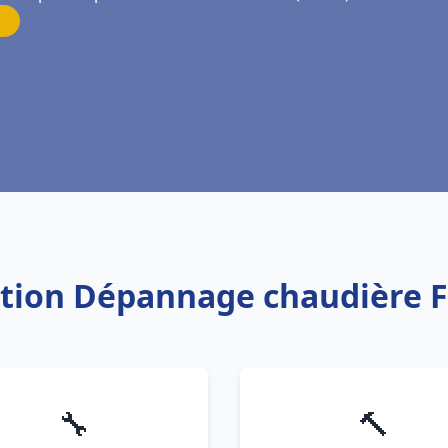
lation Dépannage chaudière 
🔧
🔨