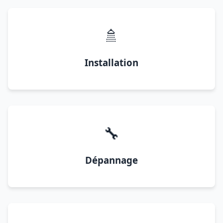
🚿
Installation
🔧
Dépannage