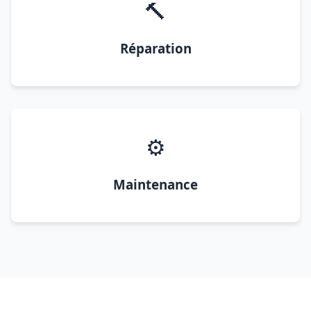
🔨
Réparation
⚙️
Maintenance