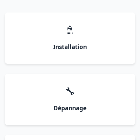
🚿
Installation
🔧
Dépannage