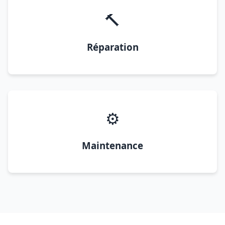
🔨
Réparation
⚙️
Maintenance