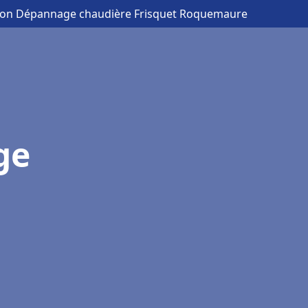
ation Dépannage chaudière Frisquet Roquemaure
ge