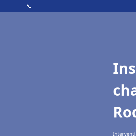
📞
In
cha
Ro
Intervent