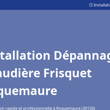
🕒 Install
stallation Dépanna
udière Frisquet
quemaure
ion rapide et professionnelle à Roquemaure (30150)