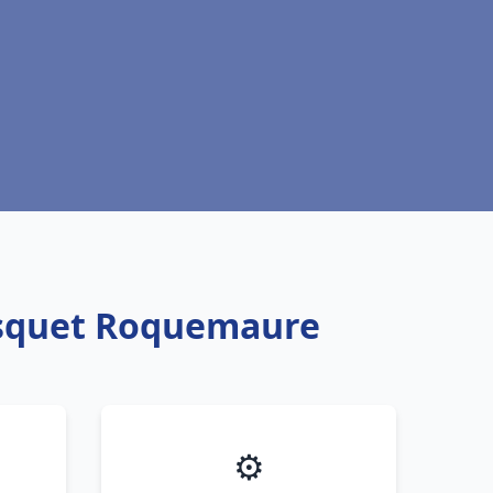
risquet Roquemaure
⚙️