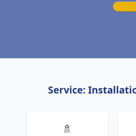
Service: Installa
🚿