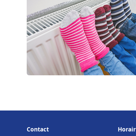
Contact
Horair