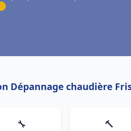
tion Dépannage chaudière F
🔧
🔨