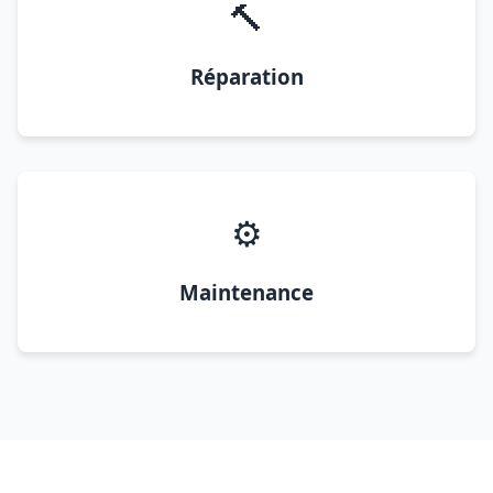
🔨
Réparation
⚙️
Maintenance