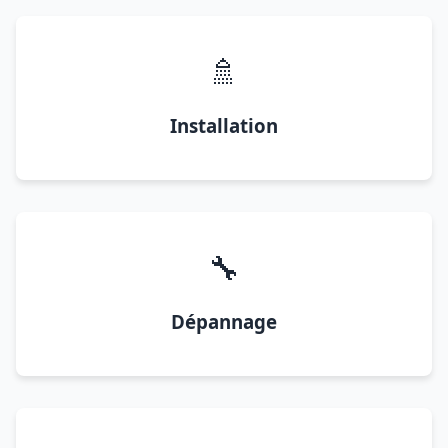
🚿
Installation
🔧
Dépannage