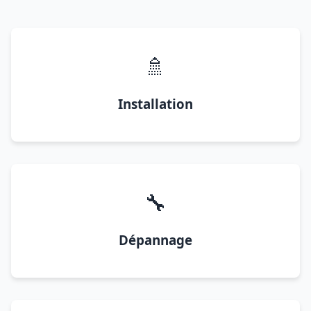
🚿
Installation
🔧
Dépannage