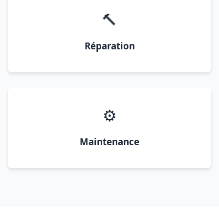
🔨
Réparation
⚙️
Maintenance