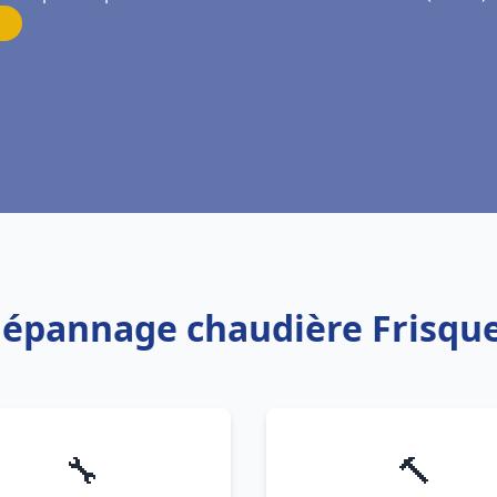
 Dépannage chaudière Frisquet
🔧
🔨