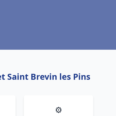
 Saint Brevin les Pins
⚙️