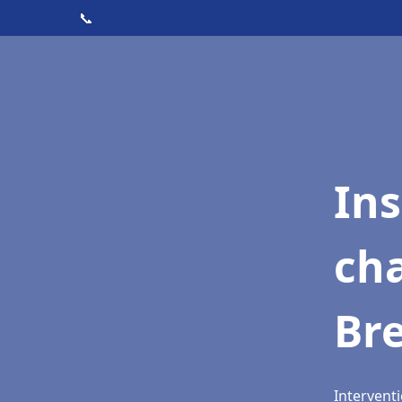
📞
In
cha
Bre
Interventi