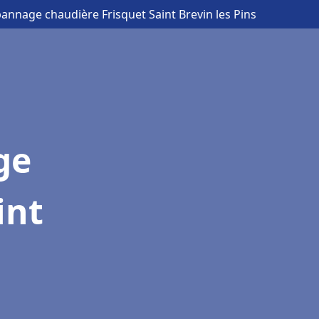
pannage chaudière Frisquet Saint Brevin les Pins
ge
int