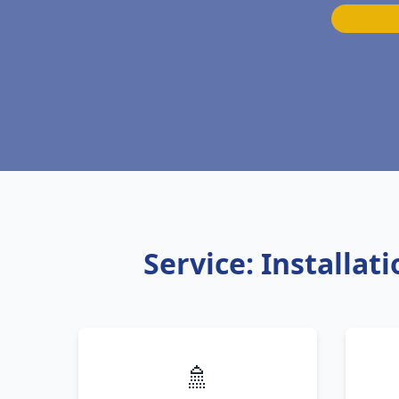
Service: Installa
🚿