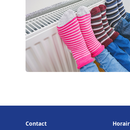
Contact
Horair