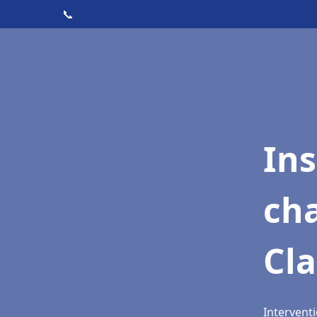
📞
In
cha
Cl
Interventi