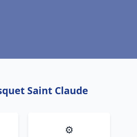
squet Saint Claude
⚙️