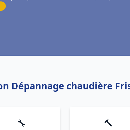
tion Dépannage chaudière Fri
🔧
🔨