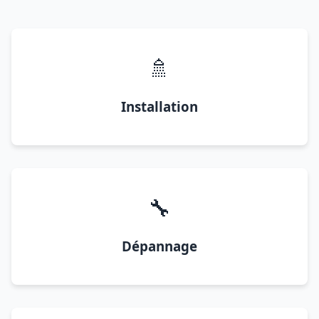
🚿
Installation
🔧
Dépannage