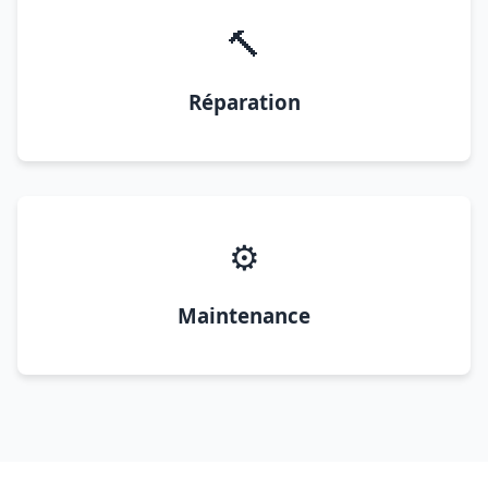
🔨
Réparation
⚙️
Maintenance